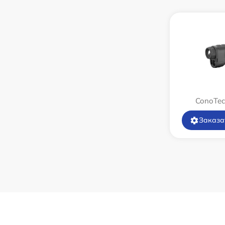
Замена корпуса
Замена дисплея (экрана)
Прошивка (Обновление ПО)
Ремонт платы управления
ConoTec
(восстановление)
Заказа
Восстановление после попадания влаги
Ремонт Wi-Fi
Ремонт разъема
Ремонт капиллярной трубки