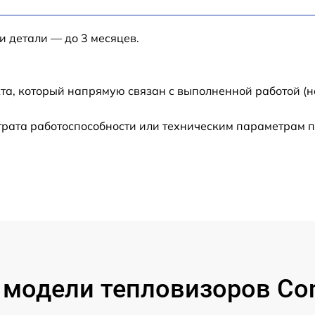
от 60 мин
и детали — до 3 месяцев.
от 60 мин
та, который напрямую связан с выполненной работой (н
от 60 мин
трата работоспособности или техническим параметрам 
от 60 мин
от 60 мин
от 60 мин
от 60 мин
модели тепловизоров Con
от 60 мин