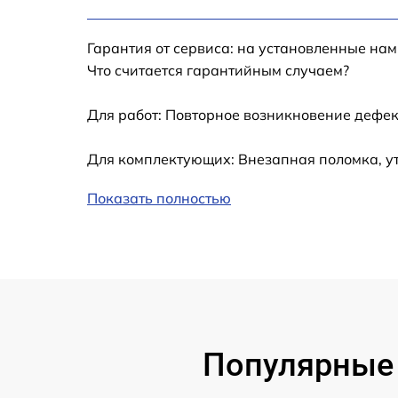
Калибровка и настройка тепловизора
Гарантия от сервиса: на установленные нам
Ремонт встроенного дальнометра и
Что считается гарантийным случаем?
других устройств
Для работ: Повторное возникновение дефек
Замена микросхемы логики
Для комплектующих: Внезапная поломка, у
Замена ключей управления
Показать полностью
Ремонт цепи питания
Замена USB порта
Замена процессора
Популярные 
Замена аккумулятора