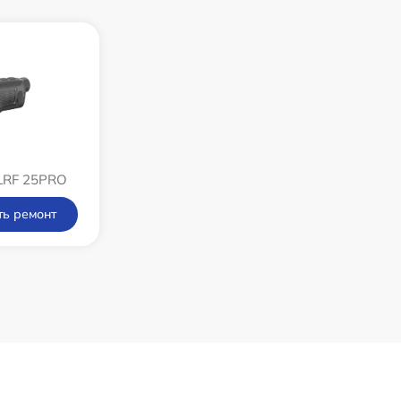
1500 р
750 р
450 р
750 р
LRF 25PRO
ть ремонт
850 р
850 р
650 р
450 р