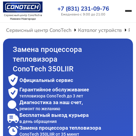
+7 (831) 231-09-76
Ежедневно с 9:00 до 21:00
Сервисный центр ConoTech
в
Нижнем Новгороде
Сервисный центр ConoTech
Каталог устройств
Ре
Замена процессора
тепловизора
ConoTech 350LIIR
Официальный сервис
Гарантийное обслуживание
тепловизора ConoTech до 3 лет
Диагностика за наш счет,
ремонт по желанию
Бесплатный выезд курьера
в день обращения
Замена процессора тепловизора
ConoTech 350LIIR от 35 минут