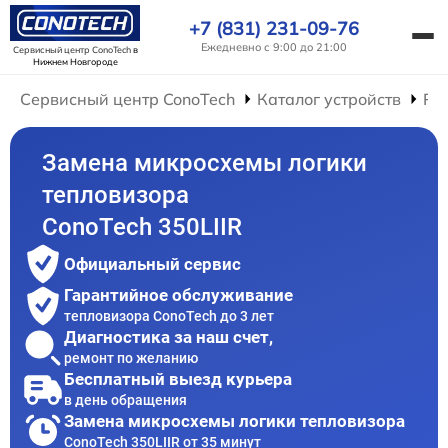
+7 (831) 231-09-76
Ежедневно с 9:00 до 21:00
Сервисный центр ConoTech
в
Нижнем Новгороде
Сервисный центр ConoTech
Каталог устройств
Ре
Замена микросхемы логики
тепловизора
ConoTech 350LIIR
Официальный сервис
Гарантийное обслуживание
тепловизора ConoTech до 3 лет
Диагностика за наш счет,
ремонт по желанию
Бесплатный выезд курьера
в день обращения
Замена микросхемы логики тепловизора
ConoTech 350LIIR от 35 минут