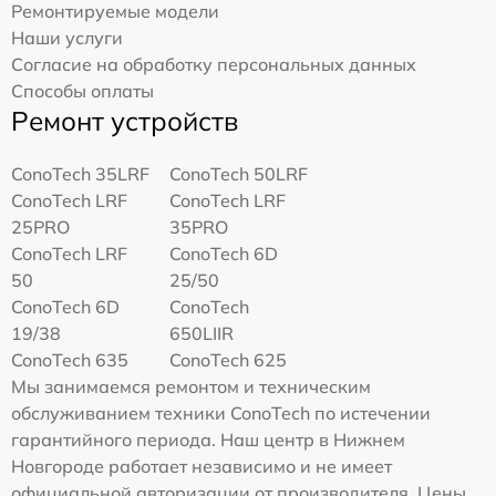
Ремонтируемые модели
Наши услуги
Согласие на обработку персональных данных
Способы оплаты
Ремонт устройств
ConoTech 35LRF
ConoTech 50LRF
ConoTech LRF
ConoTech LRF
25PRO
35PRO
ConoTech LRF
ConoTech 6D
50
25/50
ConoTech 6D
ConoTech
19/38
650LIIR
ConoTech 635
ConoTech 625
Мы занимаемся ремонтом и техническим
обслуживанием техники ConoTech по истечении
гарантийного периода. Наш центр в Нижнем
Новгороде работает независимо и не имеет
официальной авторизации от производителя. Цены