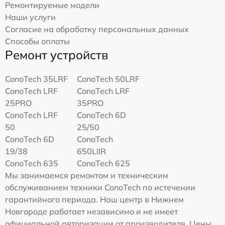
Ремонтируемые модели
Наши услуги
Согласие на обработку персональных данных
Способы оплаты
Ремонт устройств
ConoTech 35LRF
ConoTech 50LRF
ConoTech LRF
ConoTech LRF
25PRO
35PRO
ConoTech LRF
ConoTech 6D
50
25/50
ConoTech 6D
ConoTech
19/38
650LIIR
ConoTech 635
ConoTech 625
Мы занимаемся ремонтом и техническим
обслуживанием техники ConoTech по истечении
гарантийного периода. Наш центр в Нижнем
Новгороде работает независимо и не имеет
официальной авторизации от производителя. Цены