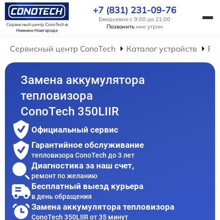
+7 (831) 231-09-76
Ежедневно с 9:00 до 21:00
Сервисный центр ConoTech
в
Позвонить
мне утром
Нижнем Новгороде
Сервисный центр ConoTech
Каталог устройств
Ре
Замена аккумулятора
тепловизора
ConoTech 350LIIR
Официальный сервис
Гарантийное обслуживание
тепловизора ConoTech до 3 лет
Диагностика за наш счет,
ремонт по желанию
Бесплатный выезд курьера
в день обращения
Замена аккумулятора тепловизора
ConoTech 350LIIR от 35 минут