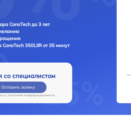
ора ConoTech до 3 лет
 желанию
бращения
а
ConoTech 350LIIR от 35 минут
я со специалистом
Оставить заявку
есь c
политикой конфиденциальности