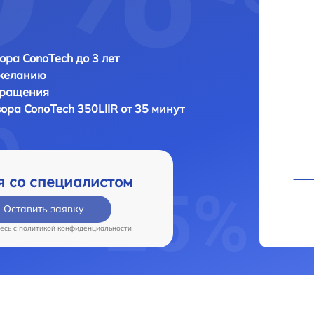
ора ConoTech до 3 лет
 желанию
бращения
зора
ConoTech 350LIIR от 35 минут
я со специалистом
Оставить заявку
есь c
политикой конфиденциальности